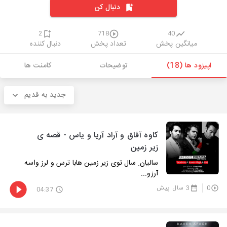
دنبال کن
2
718
40
میانگین پخش
تعداد پخش
دنبال کننده
اپیزود ها (18)
توضیحات
کامنت ها
جدید به قدیم
کاوه آفاق و آراد آریا و یاس - قصه ی
زیر زمین
سالیان ِ سال توی زیر زمین هابا ترس و لرز واسه
آرزو...
0
3 سال پیش
04:37