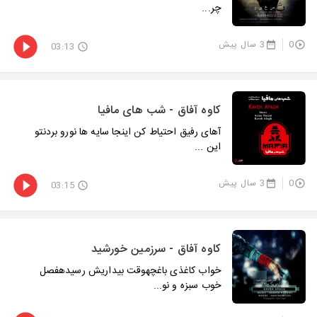
چر...
0
3 سال پیش
03:13
کاوه آفاق - شب های مافیا
آهای رفیق احتیاط کن اینجا سایه ها نورو بردنتو
این ...
0
3 سال پیش
03:15
کاوه آفاق - سرزمین خورشید
خواب کاغذی باغچهوقت بیداریش رسیدهفصل
خوب سبزه و نو...