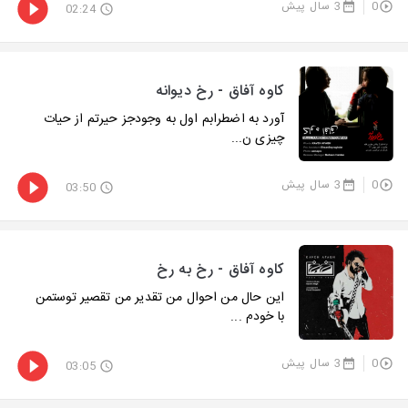
0
3 سال پیش
02:24
کاوه آفاق - رخ دیوانه
آورد به اضطرابم اول به وجودجز حیرتم از حیات
چیزی ن...
0
3 سال پیش
03:50
کاوه آفاق - رخ به رخ
این حال من احوال من تقدیر من تقصیر توستمن
با خودم ...
0
3 سال پیش
03:05