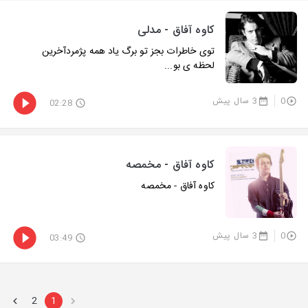
کاوه آفاق - مدلی
توی خاطرات بجز تو برگ یاد همه پژمردآخرین
لحظه ی بو...
0
3 سال پیش
02:28
کاوه آفاق - مخمصه
کاوه آفاق - مخمصه
0
3 سال پیش
03:49
2
1