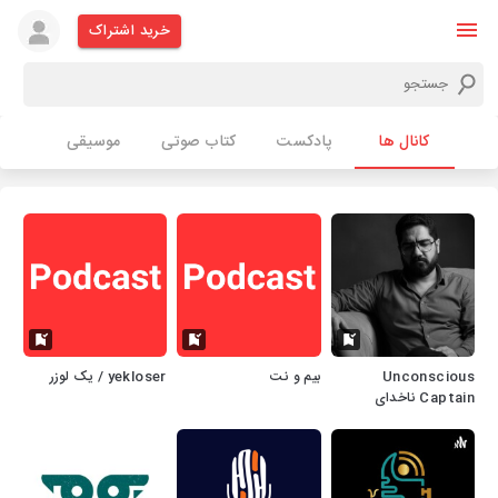
خرید اشتراک
کانال ها
پادکست
کتاب صوتی
موسیقی
Unconscious
بیم و‌ نت
yekloser / یک لوزر
Captain ناخدای
ناهوشیار