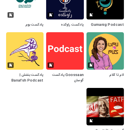
Gumanig Podcast
پادکست راوکده
پادکست بوم
لام تا کلام
Goossaan پادکست
پادکست بنفش |
گوسان
Banafsh Podcast