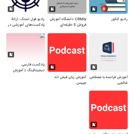
رادیو کنکور
CRMly دانشگاه آموزش
رادیو فول استک::ارائهٔ
فروش 5 دقیقه‌ای
پادکست‌های آموزشی در
حوزه‌های برنامه‌نویسی،
شبکه، هوش مصنوعی
پادکست فارسی
دیجیتالینگ | آموزش
دیجیتال مارکتینگ
آموزش فرانسه با مصطفی
آموزش زبان فیش اند
شالچی
چیپس