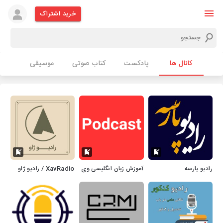
خرید اشتراک
کانال ها
پادکست
کتاب صوتی
موسیقی
رادیو پارسه
آموزش زبان انگلیسی وی
XavRadio / رادیو ژاو