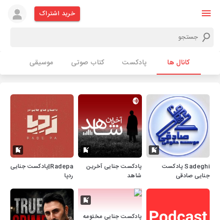
خرید اشتراک
کانال ها
پادکست
کتاب صوتی
موسیقی
Sadeghi پادکست
پادکست جنایی آخرین
Radepa|پادکست جنایی
جنایی صادقی
شاهد
ردپا
پادکست جنایی مختومه