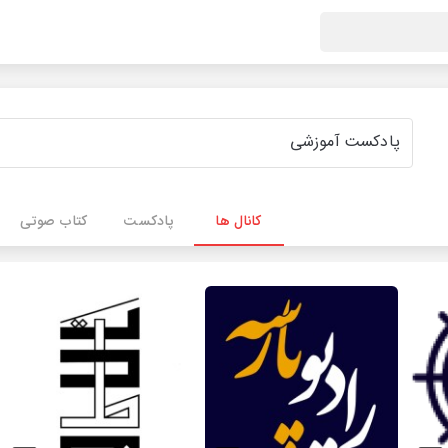
کانال ها
پادکست
کتاب صوتی