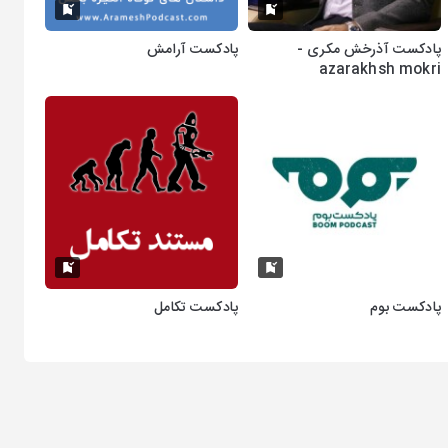
پادکست آذرخش مکری -
پادکست آرامش
azarakhsh mokri
پادکست بوم
پادکست تکامل