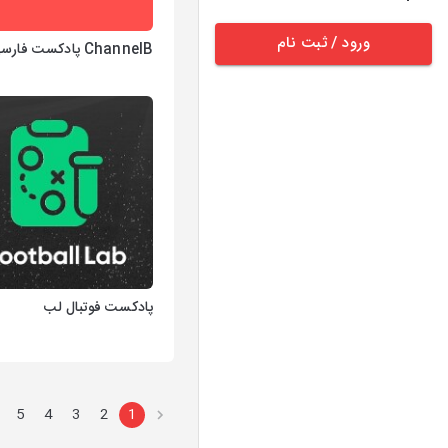
ورود / ثبت نام
ChannelB پادکست فارسی
پادکست فوتبال لب
5
4
3
2
1