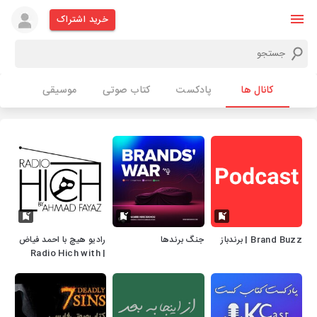
خرید اشتراک
کانال ها
پادکست
کتاب صوتی
موسیقی
Brand Buzz | برندباز
جنگ برندها
رادیو هیچ با احمد فیاض
| Radio Hich with
Ahmad Fayaz