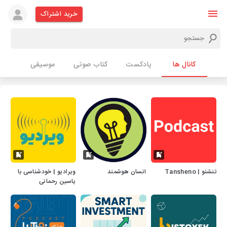
خرید اشتراک
کانال ها
پادکست
کتاب صوتی
موسیقی
تنشنو | Tansheno
انسان هوشمند
ویرادیو | خودشناسی با
یاسین رحمانی