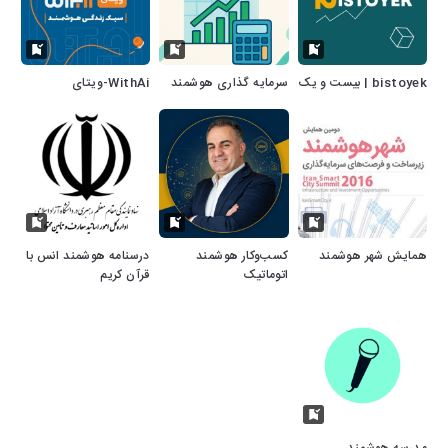
bistoyek | بیست و یک
سرمایه گذاری هوشمند
WithAi-ویتای
همایش شهر هوشمند
کسب‌وکار هوشمند
درسنامه هوشمند انس با
اتوماتیک
قرآن کریم