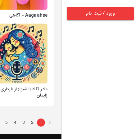
ورود / ثبت نام
Aagaahee - آگاهی
مادر آگاه با شیوا: از بارداری 
زایمان
5
4
3
2
1