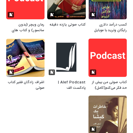
کسب درآمد دلاری
کتاب صوتی یازده دقیقه
رمان ویچر (بدون
رایگان وترید با موبایل
سانسور) و کتاب های
بازارهای مالی.12
صوتی دیگر
کتاب صوتی من بیش از
Alef Podcast |
اشراف زادگان فقیر.کتاب
حد فکر می‌کنم(کامل)
پادکست الف
صوتی