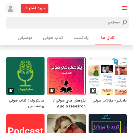
خرید اشتراک
کانال ها
پادکست
کتاب صوتی
موسیقی
یادبگیر - مقالات صوتی
پژوهش های صوتی /
سایکوبوک | کتاب صوتی
Audio research
روانشناسی