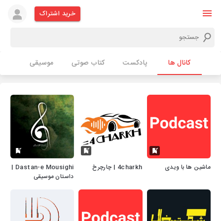
خرید اشتراک
کانال ها
پادکست
کتاب صوتی
موسیقی
ماشین ها با ویدی
4charkh | چارچرخ
Dastan-e Mousighi |
داستان موسیقی