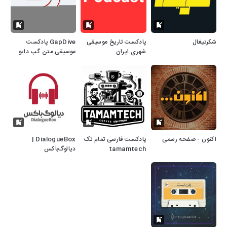
شکرتیغال
پادکست تاریخ موسیقی
GapDive پادکست
شهری ایران
موسیقی متن گپ دایو
اکنون - صفحه رسمی
پادکست فارسی تمام تک
DialogueBox |
tamamtech
دیالوگ‌باکس