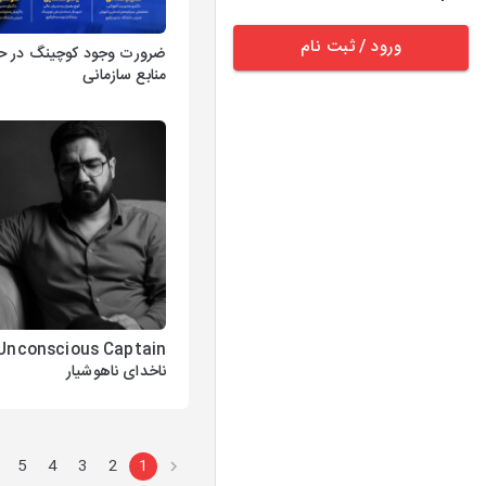
ورود / ثبت نام
ضرورت وجود کوچینگ در ح
منابع سازمانی
Unconscious Captain
ناخدای ناهوشیار
5
4
3
2
1