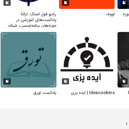
وزه
اووف
رادیو فول استک::ارائهٔ
پادکست‌های آموزشی در
حوزه‌های برنامه‌نویسی، شبکه،
هوش مصنوعی
Ideacookers | ایده پزی
پادکست تورق