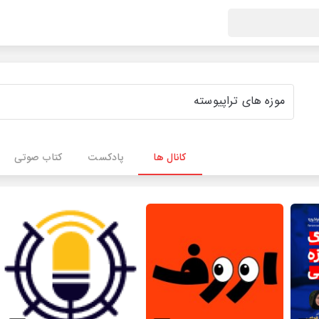
کانال ها
پادکست
کتاب صوتی