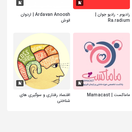
رادیوم - رادیو جوان |
Ardavan Anoosh | اردوان
Ra.radium
انوش
ماماکست | Mamacast
اقتصاد رفتاری و سوگیری های
شناختی