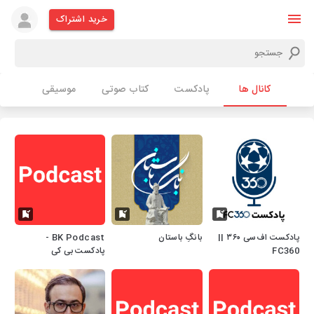
خرید اشتراک
کانال ها
پادکست
کتاب صوتی
موسیقی
پادکست اف‌سی ۳۶۰ ||
بانگِ باستان
BK Podcast -
FC360
پادکست بی کی