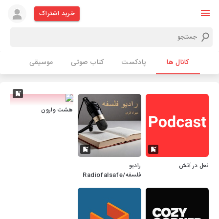
خرید اشتراک
کانال ها
پادکست
کتاب صوتی
موسیقی
هشت وارون
نعل در آتش
رادیو
فلسفه/Radiofalsafe