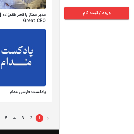
ورود / ثبت نام
Great CEO
پادکست فارسی مدام
5
4
3
2
1