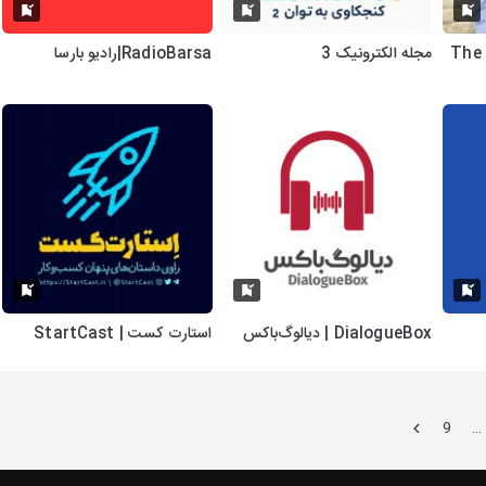
مدیر ممتاز با ناصر غانم‌زاده | The
مجله الکترونیک 3
RadioBarsa|رادیو بارسا
DialogueBox | دیالوگ‌باکس
استارت کست | StartCast
9
…