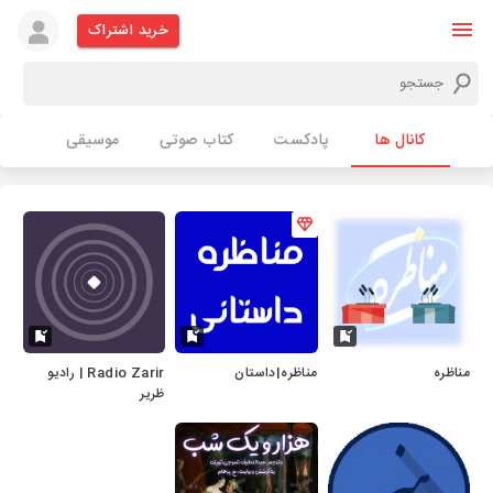
خرید اشتراک
کانال ها
پادکست
کتاب صوتی
موسیقی
مناظره
مناظره|داستان
Radio Zarir | رادیو
ظریر