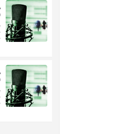
0
م
ه
ش
0
م
ه
ش