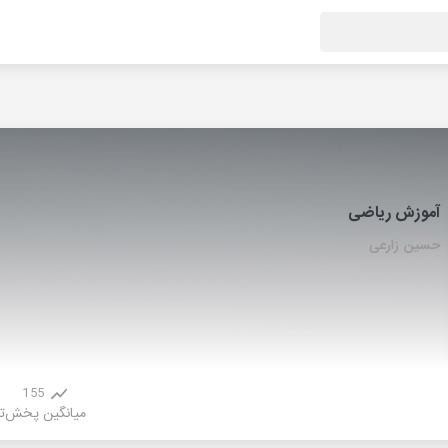
آموزش ریاضی
حسین زارعی
155
میانگین پخش
ت