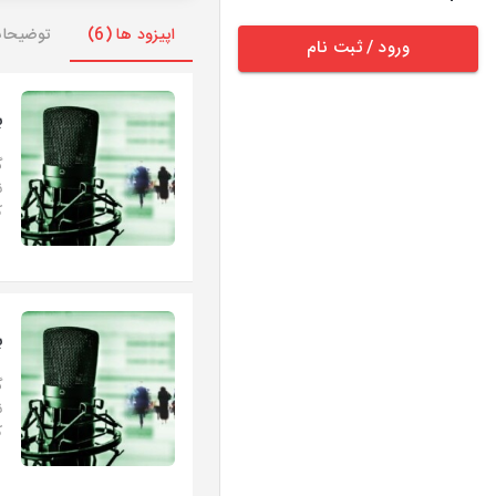
اپیزود ها (6)
توضیحا
ورود / ثبت نام
ب
گ
ن
ك
ب
گ
ن
ك