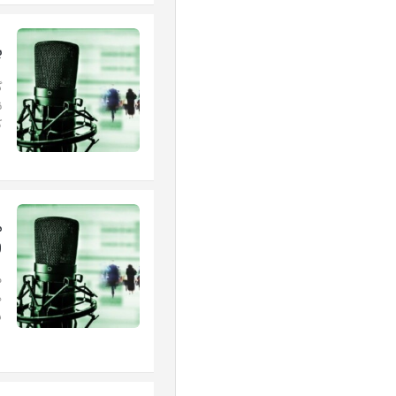
ب
گ
ن
ك
0
م
ه
ش