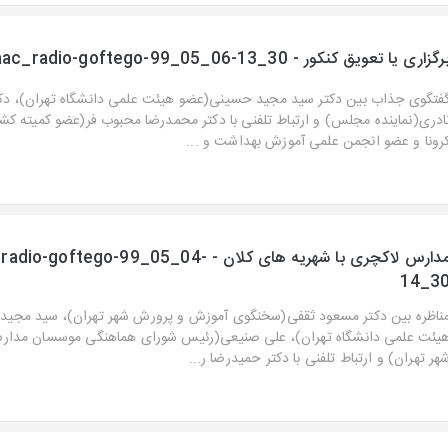
رگزاری یا تعویق كنكور - aac_radio-goftego-99_05_06-13_30
فتگوی جذاب بین دكتر سید مجید حسینی(عضو هیئت علمی دانشگاه تهران)، دك
ادری(نماینده مجلس) و ارتباط تلفنی با دكتر محمدرضا محبوب فر(عضو كمیته كشور
رونا و عضو انجمن علمی آموزش بهداشت و ...
مدارس لاكچری با شهریه های كلان - o-goftego-99_05_04
14_3
ناظره بین دكتر مسعود ثقفی(سخنگوی آموزش و پرورش شهر تهران)، سید مجی
یئت علمی دانشگاه تهران)، علی صنیعی(رئیس شورای هماهنگی موسسان مدارس
هر تهران) و ارتباط تلفنی با دكتر حمیدرضا ر...