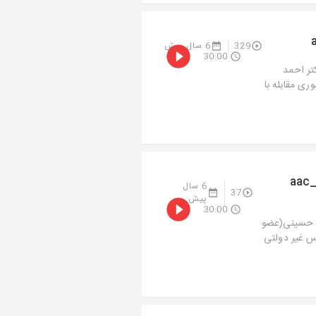
329
6 سال پیش
30:00
تر احمد
ی مقابله با
aac_radi-
6 سال
37
پیش
30:00
د حسینی(عضو
 غیر دولتی