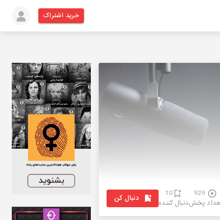
خرید اشتراک
10
929
دنبال کن
عداد پخش
دنبال کننده