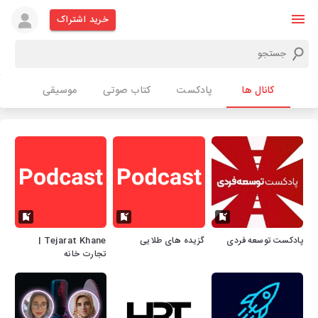
خرید اشتراک
کانال ها
پادکست
کتاب صوتی
موسیقی
پادکست توسعه فردی
گزیده های طلایی
Tejarat Khane |
تجارت خانه