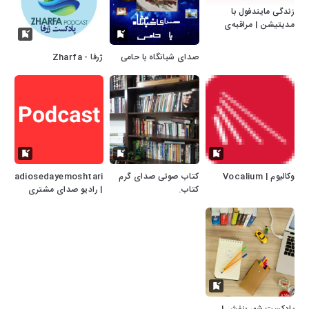
زندگی مایندفول با
مدیتیشن | مراقبه‌ی
فارسی
صدای شبانگاه با حامی
ژرفا - Zharfa
وکالیوم | Vocalium
کتاب صوتی صدای گرم
radiosedayemoshtari
کتاب.
| رادیو صدای مشتری