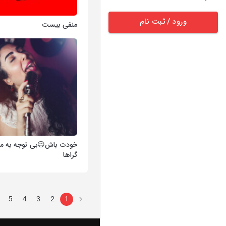
ورود / ثبت نام
منفی بیست
خودت باش😉بی توجه به م
گراها
5
4
3
2
1