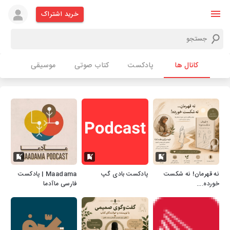
خرید اشتراک
کانال ها
پادکست
کتاب صوتی
موسیقی
نه قهرمان! نه شکست
پادکست بادی گپ
Maadama | پادکست
خورده....
فارسی ماآدما