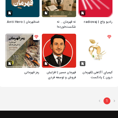
رادیو واج | radiovaj
نه قهرمان... نه
ضدقهرمان | Anti Hero
شکست‌خورده!
کیمیای آگاهی (قهرمان
قهرمان مسیر | افزایش
رمز قهرمانی
درون ) پادکست
فروش و توسعه فردی
برای مدیران
1