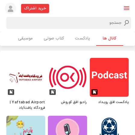
خرید اشتراک
کانال ها
پادکست
کتاب صوتی
موسیقی
پادکست افق رویداد
رادیو افق کوروش
Yaftabad Airport |
فرودگاه یافت‌آباد