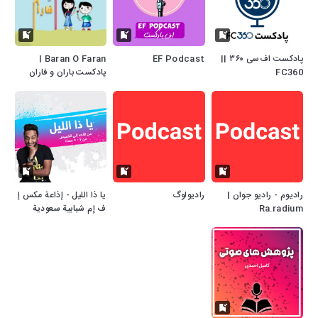
پادکست اف‌سی ۳۶۰ ||
EF Podcast
Baran O Faran |
FC360
پادکست باران و فاران
رادیوم - رادیو جوان |
رادیولوگ
يا ذا الليل - إذاعة مكس إ
Ra.radium
ف إم شبابية سعودية