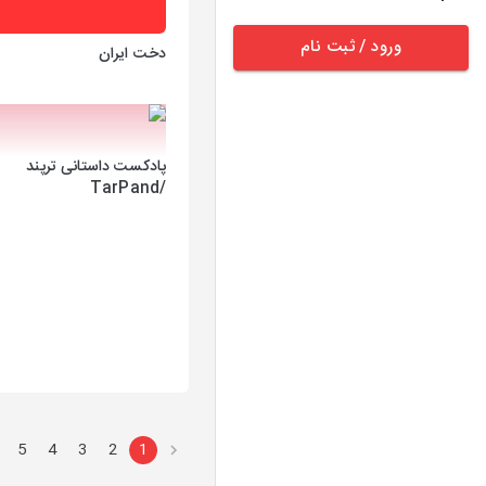
ورود / ثبت نام
دخت ایران
پادکست داستانی ترپند
/TarPand
5
4
3
2
1