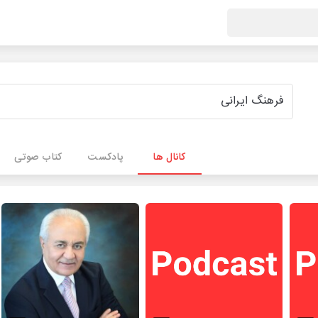
کانال ها
پادکست
کتاب صوتی