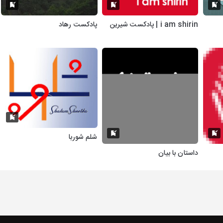
i am shirin | پادکست شیرین
پادکست رهاد
شلم شوربا
داستان با بیان