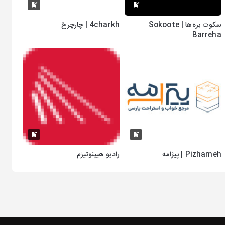
سکوت بره‌ها | Sokoote
4charkh | چارچرخ
Barreha
Pizhameh | پیژامه
رادیو هیپنوتیزم