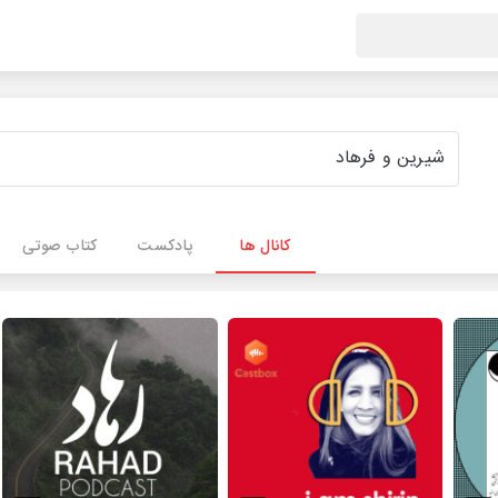
کانال ها
پادکست
کتاب صوتی