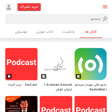
خرید اشتراک
کانال ها
پادکست
کتاب صوتی
موسیقی
رادیو مالی سپیدار سیستم
Ardavan Anoosh |
ZipCast - زیپ کست
| RadioMali
اردوان انوش