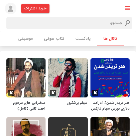
خرید اشتراک
کانال ها
پادکست
کتاب صوتی
موسیقی
هنر تریدر شدن12درآمد
سهام پزشکپور
سخنرانی های مرحوم
دلاری بورس سهام فارکس
احمد کافی (کامل)
کریپتو بازارهای مالی