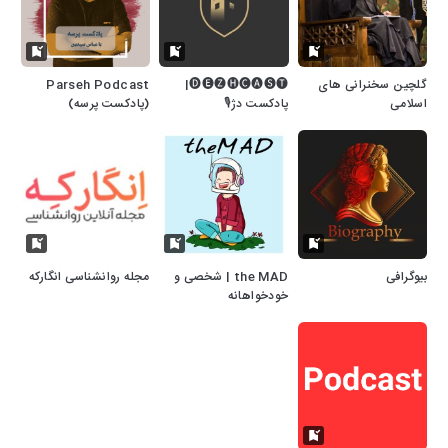
گلچین سخنرانی های
🅓🅔🅩🅗🅒🅐🅢🅣|
Parseh Podcast
اسلامی
پادکست دژ🎙
(پادکست پرسه)
بیوگرافی
the MAD | شخصی و
مجله روانشناسی انگارکه
خودخواهانه