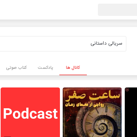
کانال ها
پادکست
کتاب صوتی