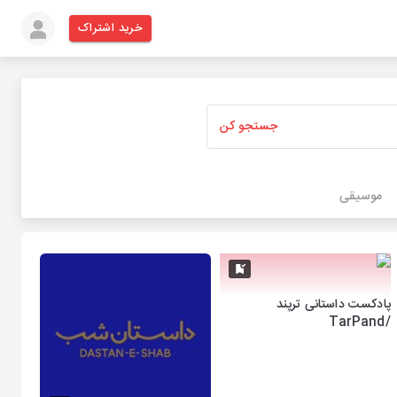
خرید اشتراک
جستجو کن
موسیقی
پادکست داستانی ترپند
/TarPand