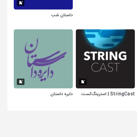
داستان شب
StringCast | استرینگ‌کست
دایره داستان