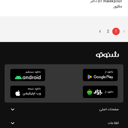
Dr malekpour دکتر
ملکپور
2
1
صفحات اصلی
اطلاعات