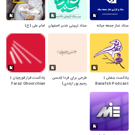
ستاد نماز جمعه میانه
ستاد تربیتی غدیر اصفهان
امام علی (ع)
پادکست بنفش |
طرحی برای فردا (حسن
پادکست فراز قورچیان |
Banafsh Podcast
رحیم پور ازغدی)
Faraz Ghoorchian
Podcast