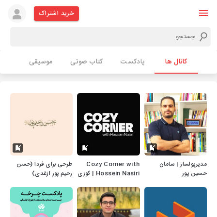
خرید اشتراک
کانال ها
پادکست
کتاب صوتی
موسیقی
مدیرپولساز | سامان
Cozy Corner with
طرحی برای فردا (حسن
حسین پور
Hossein Nasiri | کوزی
رحیم پور ازغدی)
کرنر با حسین نصیری