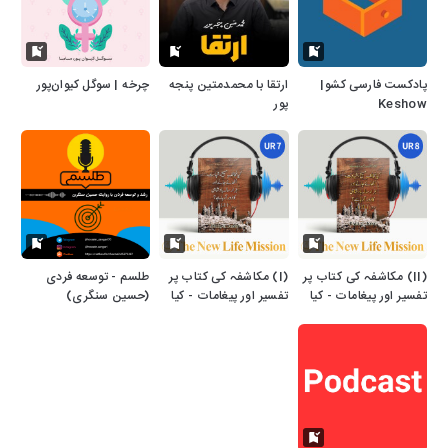
پادکست فارسی کشو|
ارتقا با محمدمتین پنجه
چرخه | سوگل کیوان‌پور
Keshow
پور
(II) مکاشفہ کی کتاب پر
(I) مکاشفہ کی کتاب پر
طلسم - توسعه فردی
تفسیر اور پیغامات - کیا
تفسیر اور پیغامات - کیا
(حسین سنگری)
مُخالفِ مسیح، شہادت،
مُخالفِ مسیح ، شہادت ،
اُٹھائے جانے اور ہزارسالہ
اُٹھائے جانے اور ہزارسالہ
بادشاہی کا دَور آرہا ہے؟
بادشاہی کا دَور آرہا ہے؟