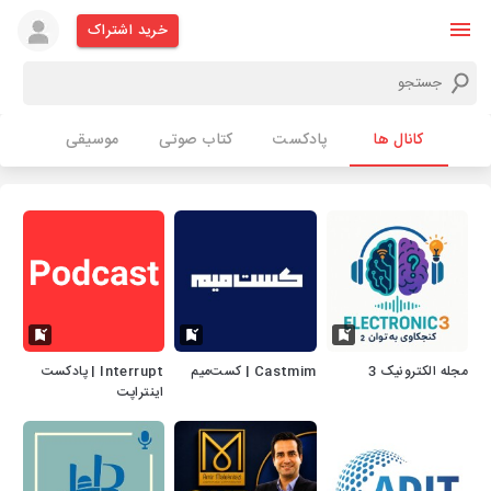
خرید اشتراک
کانال ها
پادکست
کتاب صوتی
موسیقی
مجله الکترونیک 3
Castmim | کست‌میم
Interrupt | پادکست
اینتراپت