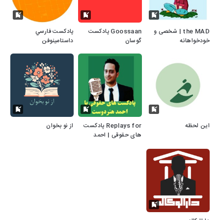
the MAD | شخصی و
Goossaan پادکست
پادكست فارسي
خودخواهانه
گوسان
داستامينوفن
این لحظه
Replays for پادکست
از نو بخوان
های حقوقی | احمد
هنردوست