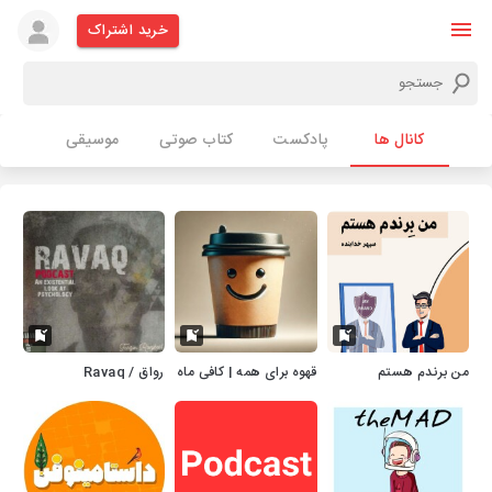
خرید اشتراک
کانال ها
پادکست
کتاب صوتی
موسیقی
من برندم هستم
قهوه برای همه | کافی ماه
رواق / Ravaq