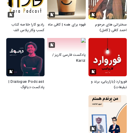
سخنرانی های مرحوم
قهوه برای همه | کافی ماه
رادیو کارا خلاصه کتاب
احمد کافی (کامل)
کسب وکار پلاس الف
پادکست فارسی کاریز /
Kariz
فوروارد (بازاریابی، برند و
Dialogue Podcast |
تبلیغات)
پادکست دیالوگ