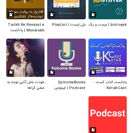
bistoyek | بیست و یک
پلی لیست | PlayList
Tarikh Be Revayat e
Movarekh | پادکست
تاریخ به روایت مورخ
پادکست کتاب کست -
EpitomeBooks
خودت باش😉بی توجه به
KetabCast
Podcast | اپیتومی
منفی گراها
بوکس