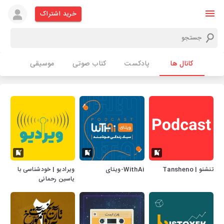
خرید اشتراک
کانال ها
پادکست
کتاب صوتی
موسیقی
تنشنو | Tansheno
WithAi-ویتای
ویرادیو | خودشناسی با
یاسین رحمانی