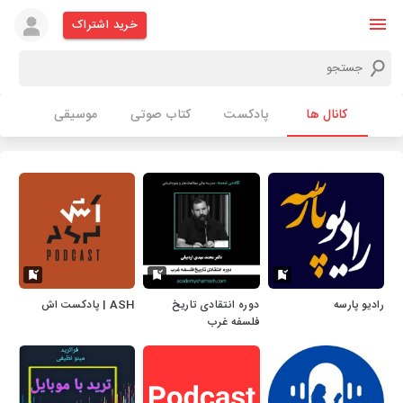
خرید اشتراک
کانال ها
پادکست
کتاب صوتی
موسیقی
رادیو پارسه
دوره انتقادی تاریخ
ASH | پادکست اش
فلسفه غرب