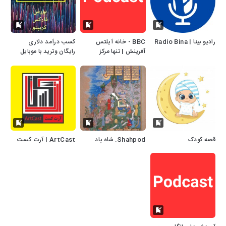
رادیو بینا | Radio Bina
BBC - خانه آیلتس
کسب درآمد دلاری
آفرینش | تنها مرکز
رایگان وترید با موبایل
تخصصی آیلتس کشور |
بازارهای مالی.12
AFARINESH IELTS
قصه کودک
Shahpod. شاه پاد
ArtCast | آرت کست