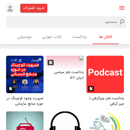
خرید اشتراک
کانال ها
پادکست
کتاب صوتی
موسیقی
پادکست طنز سیاسی
ایران-۵۷
پادکست طنز چیزگرافی |
ضرورت وجود کوچینگ در
چیز گرافی
حوزه منابع سازمانی