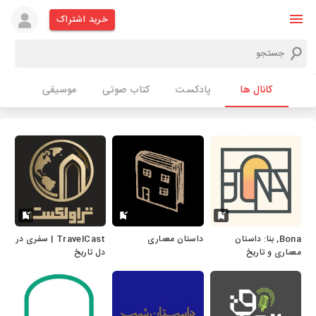
خرید اشتراک
کانال ها
پادکست
کتاب صوتی
موسیقی
Bona, بنا: داستان
داستان معماری
TravelCast | سفری در
معماری و تاریخ
دل تاریخ