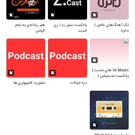
تک آهنگ‌های خاص |
پادکست نسل زد I زی
هنر رندانه‌ی به تخم
دانژه
کست
گرفتن
Hi Medit های مدیت |
پادکست مدیتیشن |
مراقبه| خواب عمیق
دره خیالات
مشورت کامپیوتری‌ها