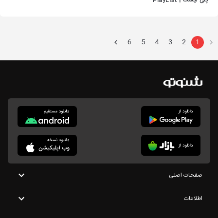
پلی لیست | PlayList
6
5
4
3
2
1
صفحات اصلی
اطلاعات