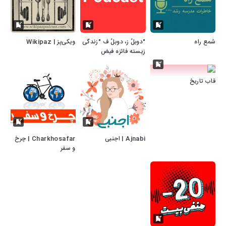
شمع راه
"دوبلُ ز، دوبلُ ف "زندگی
ویکی‌پز | Wikipaz
زیسته فائزه فیض
قاب تاریخ
Ajnabi | اجنبی
Charkhosafar | چرخ
و سفر