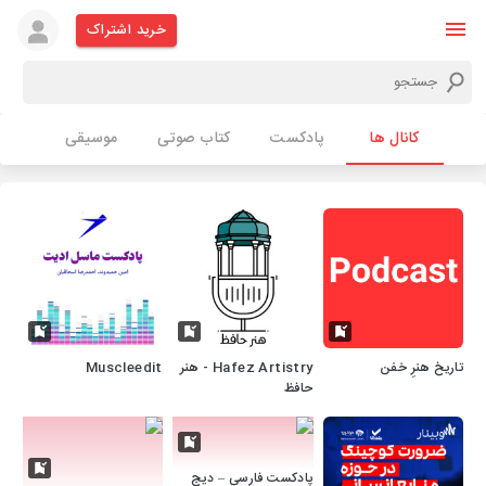
خرید اشتراک
کانال ها
پادکست
کتاب صوتی
موسیقی
تاریخ هنرِ خفن
Hafez Artistry - هنر
Muscleedit
حافظ
پادکست فارسی – دیج