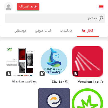
خرید اشتراک
کانال ها
پادکست
کتاب صوتی
موسیقی
وکالیوم | Vocalium
ژرفا - Zharfa
بودكاست هذا مو أنا