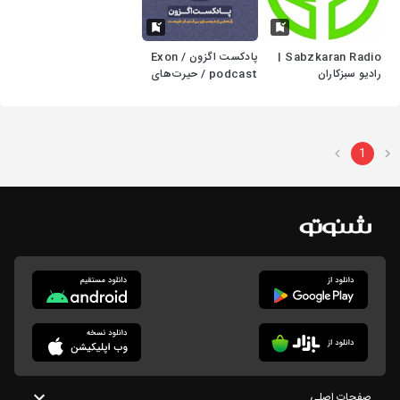
Sabzkaran Radio |
پادکست اگزون / Exon
رادیو سبزکاران
podcast / حیرت‌های
دنیای ژن‌های شما در
سرزمین بی نظیر علوم
طبیعی
1
صفحات اصلی