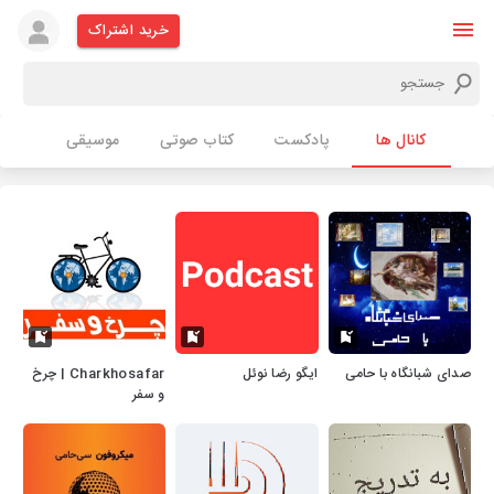
خرید اشتراک
کانال ها
پادکست
کتاب صوتی
موسیقی
صدای شبانگاه با حامی
ایگو رضا نوئل
Charkhosafar | چرخ
و سفر