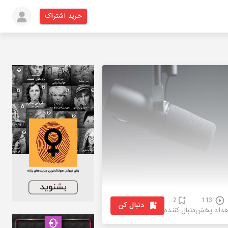
خرید اشتراک
2
113
دنبال کن
عداد پخش
دنبال کننده