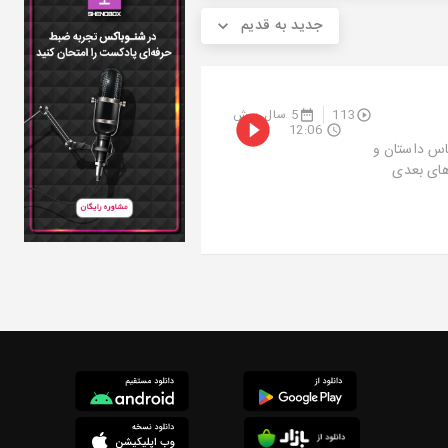
جدید به قدیم
113
5 سال پیش
12:06
ناس داستان و
های بعدی