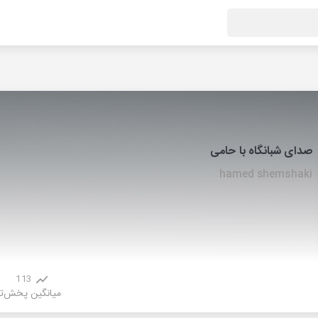
صدای شبانگاه با حامی
hamed shemshaki
113
میانگین پخش
ت