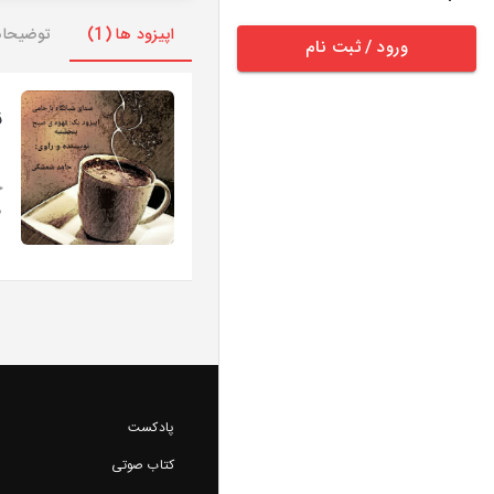
اپیزود ها (1)
توضیحا
ورود / ثبت نام
ق
ا
ج
ص
پادکست
کتاب صوتی