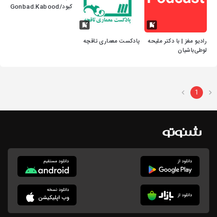
کبود/Gonbad.Kabood
رادیو مغز | با دکتر ملیحه
پادکست معماری تاقچه
لوطی‌باشیان
1