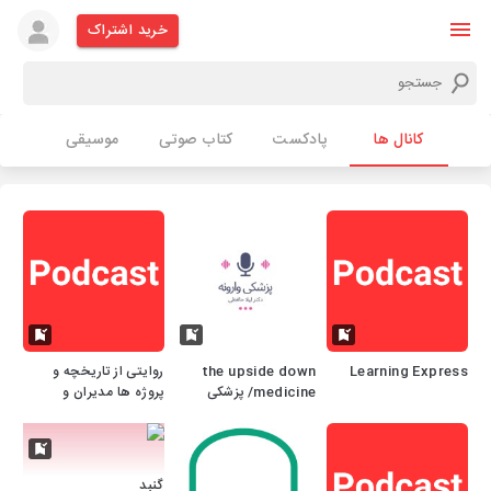
خرید اشتراک
کانال ها
پادکست
کتاب صوتی
موسیقی
Learning Express
the upside down
روایتی از تاریخچه و
medicine/ پزشکی
پروژه ها مدیران و
وارونه
کارکنان موفق مس
گنبد