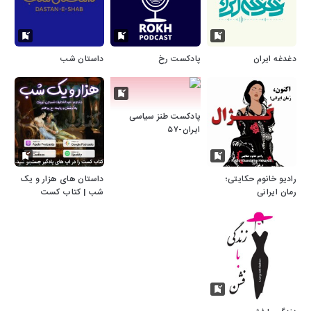
دغدغه ایران
پادکست رخ
داستان شب
پادکست طنز سیاسی
ایران-۵۷
رادیو خانوم حکایتی؛
داستان های هزار و یک
رمان ایرانی
شب | کتاب کست