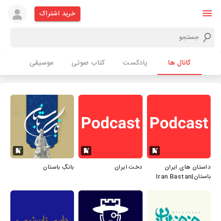
خرید اشتراک
کانال ها
پادکست
کتاب صوتی
موسیقی
داستان های ایران
دخت ایران
بانگِ باستان
باستان|Iran Bastan
Podcast