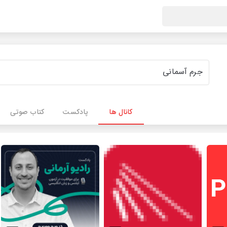
کانال ها
پادکست
کتاب صوتی