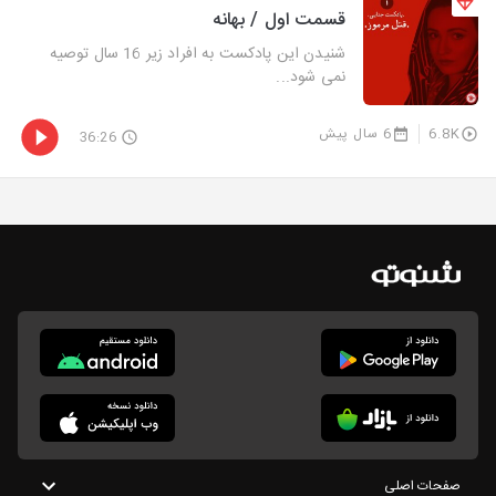
قسمت اول / بهانه
شنیدن این پادکست به افراد زیر 16 سال توصیه
نمی شود...
6.8K
6 سال پیش
36:26
صفحات اصلی