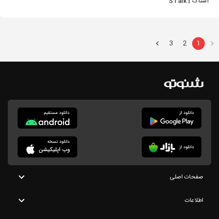
استاک | STalk
3
2
1
صفحات اصلی
اطلاعات