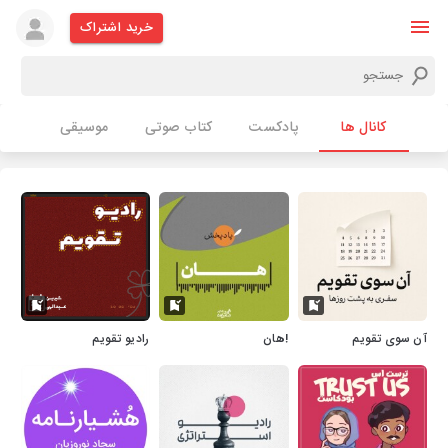
خرید اشتراک
کانال ها
پادکست
کتاب صوتی
موسیقی
آن سوی تقویم
!هان
رادیو تقویم