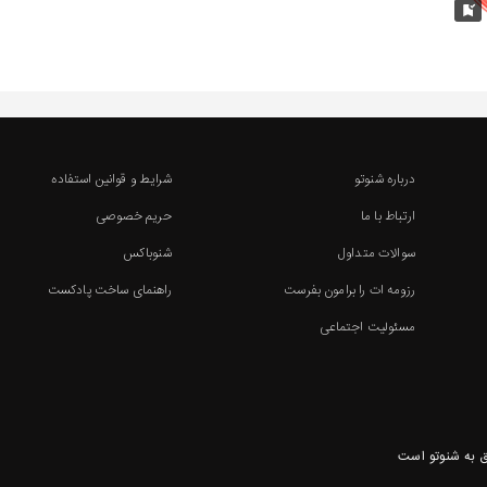
درباره شنوتو
شرایط و قوانین استفاده
ارتباط با ما
حریم خصوصی
سوالات متداول
شنوباکس
رزومه ات را برامون بفرست
راهنمای ساخت پادکست
مسئولیت اجتماعی
 به شنوتو است