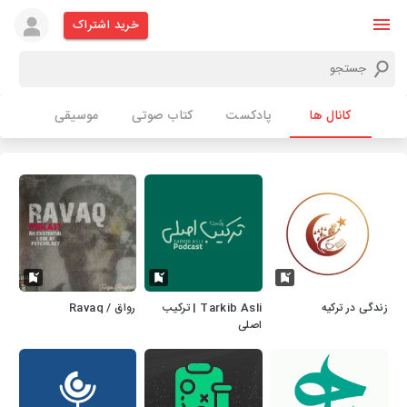
خرید اشتراک
کانال ها
پادکست
کتاب صوتی
موسیقی
زندگی در ترکیه
Tarkib Asli | ترکیب
رواق / Ravaq
اصلی