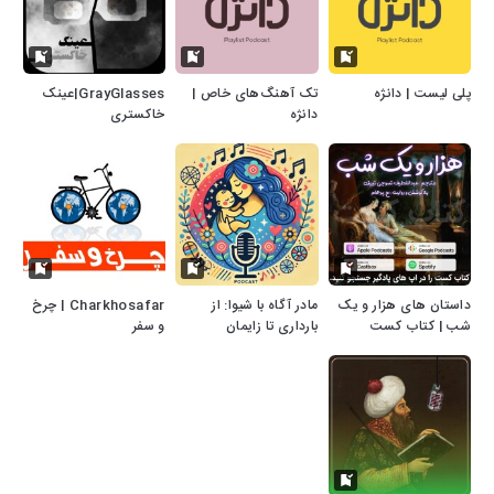
پلی لیست | دانژه
تک آهنگ‌های خاص |
GrayGlasses|عینک
دانژه
خاکستری
داستان های هزار و یک
مادر آگاه با شیوا: از
Charkhosafar | چرخ
شب | کتاب کست
بارداری تا زایمان
و سفر